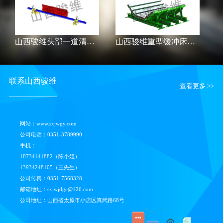
山西骏维头部一道清扫器SXJW-HR
山西骏维重型缓冲床SXJW-C
联系山西骏维
查看更多 >>
网站：www.sxjwgy.com
公司电话：0351-3789990
手机：
18734141882（陈小姐）
13934248105（王先生）
公司传真：0351-7568328
邮箱地址：sxjwjdgc@126.com
公司地址：山西省太原市小店区真武路68号