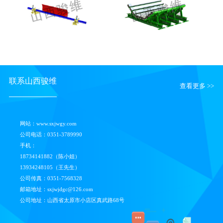
山西骏维头部一道清扫器SXJW-HR
山西骏维重型缓冲床SXJW-C
联系山西骏维
查看更多 >>
网站：www.sxjwgy.com
公司电话：0351-3789990
手机：
18734141882（陈小姐）
13934248105（王先生）
公司传真：0351-7568328
邮箱地址：sxjwjdgc@126.com
公司地址：山西省太原市小店区真武路68号