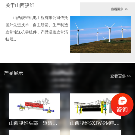
关于山西骏维
山西骏维机电工程有限公司依托
国外先进技术，自主研发、生产制造
皮带输送机零组件，产品涵盖皮带清
扫器...
产品展示
查看更多 >>
山西骏维头部一道清扫器SXJW-H
山西骏维SXJW-PM电动滚刷清扫器