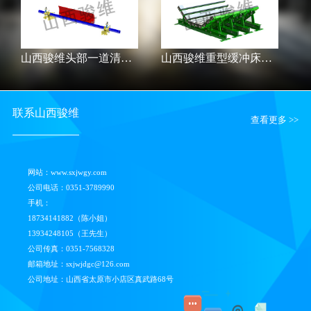
山西骏维头部一道清扫器SXJW-HR
山西骏维重型缓冲床SXJW-C
联系山西骏维
查看更多 >>
网站：www.sxjwgy.com
公司电话：0351-3789990
手机：
18734141882（陈小姐）
13934248105（王先生）
公司传真：0351-7568328
邮箱地址：sxjwjdgc@126.com
公司地址：山西省太原市小店区真武路68号